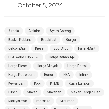
October 5, 2024
Airasia
Aiskrim
Ayam Goreng
Baskin Robbins
Breakfast
Burger
CelcomDigi
Diesel
Eco-Shop
FamilyMart
FIFA World Cup 2026
Harga Bahan Api
Harga Diesel
Harga Minyak
Harga Petrol
Harga Petroleum
Honor
IKEA
Infinix
Kewangan
Kopi
KTMB
Kuala Lumpur
Lunch
Makan
Makanan
Makan Tengah Hari
Marrybrown
merdeka
Minuman