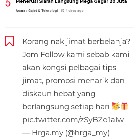
Menerusi Siaran Langsung Mega Gegar 20 Juta
Acara
/
Gajet & Teknologi
4 days ago
Korang nak jimat berbelanja?
Jom Follow kami sebab kami
akan kongsi pelbagai tips
jimat, promosi menarik dan
diskaun hebat yang
berlangsung setiap hari
pic.twitter.com/zSyBZd1aIw
— Hrga.my (@hrga_my)