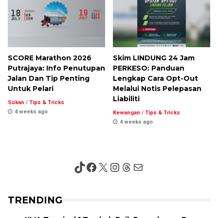
SCORE Marathon 2026
Skim LINDUNG 24 Jam
Putrajaya: Info Penutupan
PERKESO: Panduan
Jalan Dan Tip Penting
Lengkap Cara Opt-Out
Untuk Pelari
Melalui Notis Pelepasan
Liabiliti
Sukan
/
Tips & Tricks
4 weeks ago
Kewangan
/
Tips & Tricks
4 weeks ago
TikTok
Facebook
X
Instagram
Threads
Mail
TRENDING