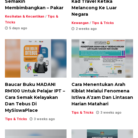
Semakin
Kad Travel Ketika
Membimbangkan – Pakar
Melancong Ke Luar
Negara
Kesihatan & Kecantikan
/
Tips &
Tricks
Kewangan
/
Tips & Tricks
5 days ago
2 weeks ago
Baucar Buku MADANI
Cara Menentukan Arah
RM100 Untuk Pelajar IPT –
Kiblat Melalui Fenomena
Cara Semak Kelayakan
Istiwa A’zam Dan Lintasan
Dan Tebus Di
Harian Matahari
MySiswaPlace
Tips & Tricks
3 weeks ago
Tips & Tricks
3 weeks ago