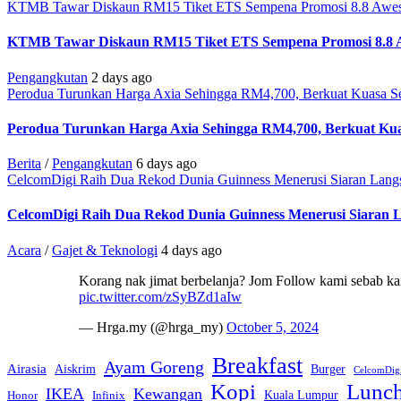
KTMB Tawar Diskaun RM15 Tiket ETS Sempena Promosi 8.8 Awe
KTMB Tawar Diskaun RM15 Tiket ETS Sempena Promosi 8.8 
Pengangkutan
2 days ago
Perodua Turunkan Harga Axia Sehingga RM4,700, Berkuat Kuasa Se
Perodua Turunkan Harga Axia Sehingga RM4,700, Berkuat Kua
Berita
/
Pengangkutan
6 days ago
CelcomDigi Raih Dua Rekod Dunia Guinness Menerusi Siaran Lang
CelcomDigi Raih Dua Rekod Dunia Guinness Menerusi Siaran 
Acara
/
Gajet & Teknologi
4 days ago
Korang nak jimat berbelanja? Jom Follow kami sebab kam
pic.twitter.com/zSyBZd1aIw
— Hrga.my (@hrga_my)
October 5, 2024
Breakfast
Ayam Goreng
Airasia
Aiskrim
Burger
CelcomDig
Kopi
Lunc
IKEA
Kewangan
Kuala Lumpur
Honor
Infinix