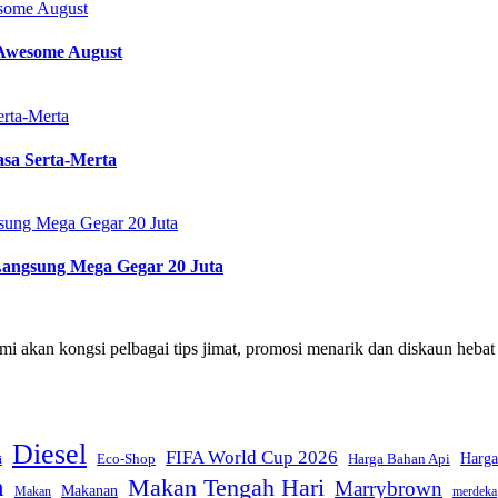
some August
Awesome August
rta-Merta
sa Serta-Merta
sung Mega Gegar 20 Juta
Langsung Mega Gegar 20 Juta
i akan kongsi pelbagai tips jimat, promosi menarik dan diskaun hebat
Diesel
FIFA World Cup 2026
Harga
Eco-Shop
Harga Bahan Api
i
h
Makan Tengah Hari
Marrybrown
Makanan
Makan
merdeka