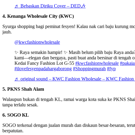
♬ Bebaskan Diriku Cover – DED🎶
4. Kenanga Wholesale City (KWC)
Syurga shopping bagi peminat fesyen! Kalau nak cari baju kurung mo
jauh.
@kwcfashionwholesale
✨ Raya semakin hampir! ✨ Masih belum pilih baju Raya anda?
kami—elegan dan bergaya, pasti buat anda bersinar di tengah o
Kedai Fancy Fashion Lot G-55
#kwcfashionwholesale
#pakaia
#ilovefesyenpadahargaborong
#Shoppingmurah
#fyp
♬ original sound – KWC Fashion Wholesale – KWC Fashion
5. PKNS Shah Alam
Walaupun bukan di tengah KL, ramai warga kota suka ke PKNS Shah A
tanpa terlalu sesak.
6. SOGO KL
SOGO terkenal dengan jualan murah dan diskaun besar-besaran, terut
berpatutan.