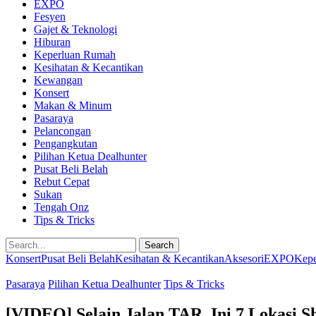
EXPO
Fesyen
Gajet & Teknologi
Hiburan
Keperluan Rumah
Kesihatan & Kecantikan
Kewangan
Konsert
Makan & Minum
Pasaraya
Pelancongan
Pengangkutan
Pilihan Ketua Dealhunter
Pusat Beli Belah
Rebut Cepat
Sukan
Tengah Onz
Tips & Tricks
Search
Konsert
Pusat Beli Belah
Kesihatan & Kecantikan
Aksesori
EXPO
Kepe
Pasaraya
Pilihan Ketua Dealhunter
Tips & Tricks
[VIDEO] Selain Jalan TAR, Ini 7 Lokasi