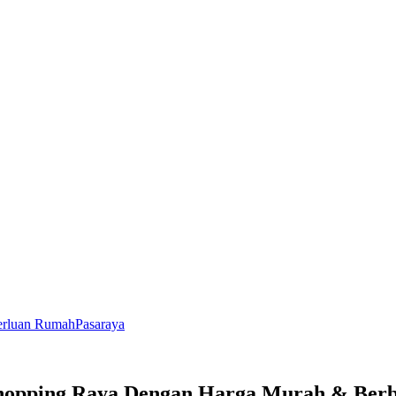
rluan Rumah
Pasaraya
 Shopping Raya Dengan Harga Murah & Berb