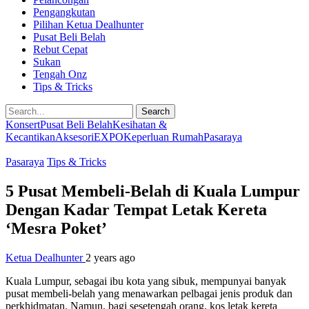
Pengangkutan
Pilihan Ketua Dealhunter
Pusat Beli Belah
Rebut Cepat
Sukan
Tengah Onz
Tips & Tricks
Search
Konsert
Pusat Beli Belah
Kesihatan &
Kecantikan
Aksesori
EXPO
Keperluan Rumah
Pasaraya
Pasaraya
Tips & Tricks
5 Pusat Membeli-Belah di Kuala Lumpur
Dengan Kadar Tempat Letak Kereta
‘Mesra Poket’
Ketua Dealhunter
2 years ago
Kuala Lumpur, sebagai ibu kota yang sibuk, mempunyai banyak
pusat membeli-belah yang menawarkan pelbagai jenis produk dan
perkhidmatan. Namun, bagi sesetengah orang, kos letak kereta