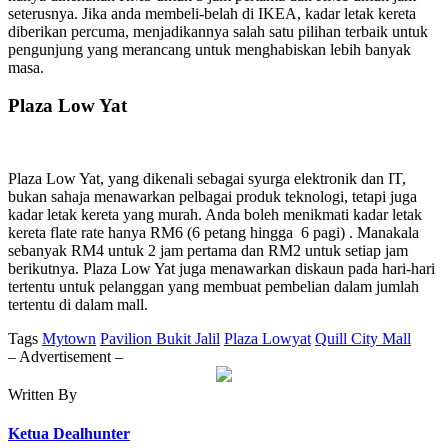
seterusnya. Jika anda membeli-belah di IKEA, kadar letak kereta
diberikan percuma, menjadikannya salah satu pilihan terbaik untuk
pengunjung yang merancang untuk menghabiskan lebih banyak
masa.
Plaza Low Yat
Plaza Low Yat, yang dikenali sebagai syurga elektronik dan IT,
bukan sahaja menawarkan pelbagai produk teknologi, tetapi juga
kadar letak kereta yang murah. Anda boleh menikmati kadar letak
kereta flate rate hanya RM6 (6 petang hingga 6 pagi) . Manakala
sebanyak RM4 untuk 2 jam pertama dan RM2 untuk setiap jam
berikutnya. Plaza Low Yat juga menawarkan diskaun pada hari-hari
tertentu untuk pelanggan yang membuat pembelian dalam jumlah
tertentu di dalam mall.
Tags
Mytown
Pavilion Bukit Jalil
Plaza Lowyat
Quill City Mall
– Advertisement –
Written By
Ketua Dealhunter