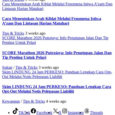
Cara Menentukan Arah Kiblat Melalui Fenomena Istiwa A’zam Dan
Lintasan Harian Matahari
Cara Menentukan Arah Kiblat Melalui Fenomena Istiwa
A’zam Dan Lintasan Harian Matahari
Tips & Tricks
3 weeks ago
SCORE Marathon 2026 Putrajaya: Info Penutupan Jalan Dan Tip
Penting Untuk Pelari
SCORE Marathon 2026 Putrajaya: Info Penutupan Jalan Dan
Tip Penting Untuk Pelari
Sukan
/
Tips & Tricks
3 weeks ago
Skim LINDUNG 24 Jam PERKESO: Panduan Lengkap Cara Opt-
Out Melalui Notis Pelepasan Liabiliti
Skim LINDUNG 24 Jam PERKESO: Panduan Lengkap Cara
Opt-Out Melalui Notis Pelepasan Liabiliti
Kewangan
/
Tips & Tricks
4 weeks ago
TikTok
Facebook
X
Instagram
Threads