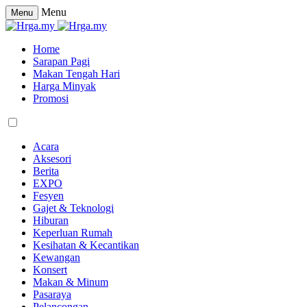
Menu
Menu
Home
Sarapan Pagi
Makan Tengah Hari
Harga Minyak
Promosi
Acara
Aksesori
Berita
EXPO
Fesyen
Gajet & Teknologi
Hiburan
Keperluan Rumah
Kesihatan & Kecantikan
Kewangan
Konsert
Makan & Minum
Pasaraya
Pelancongan