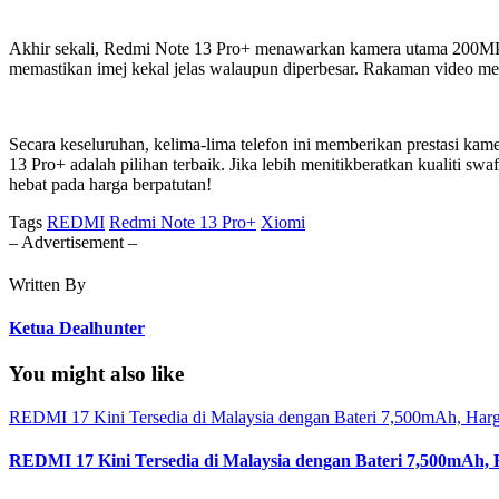
Akhir sekali, Redmi Note 13 Pro+ menawarkan kamera utama 200MP 
memastikan imej kekal jelas walaupun diperbesar. Rakaman video me
Secara keseluruhan, kelima-lima telefon ini memberikan prestasi k
13 Pro+ adalah pilihan terbaik. Jika lebih menitikberatkan kualiti s
hebat pada harga berpatutan!
Tags
REDMI
Redmi Note 13 Pro+
Xiomi
– Advertisement –
Written By
Ketua Dealhunter
You might also like
REDMI 17 Kini Tersedia di Malaysia dengan Bateri 7,500mAh, Ha
REDMI 17 Kini Tersedia di Malaysia dengan Bateri 7,500mAh