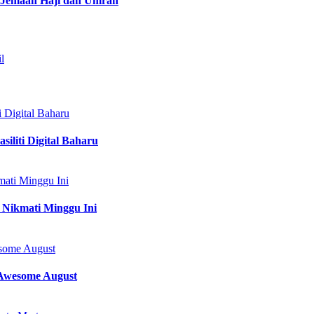
 Jemaah Haji dan Umrah
l
 Digital Baharu
iliti Digital Baharu
ati Minggu Ini
 Nikmati Minggu Ini
some August
Awesome August