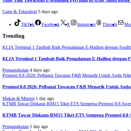
Tune Talk Tawarkan E-Roaming Percuma di Arab Saudi untuk
Gajet & Teknologi
5 days ago
TikTok
Facebook
X
Instagram
Threads
Mai
Trending
KLIA Terminal 1 Tambah Baik Pengalaman E-Hailing dengan Fasiliti
KLIA Terminal 1 Tambah Baik Pengalaman E-Hailing dengan Fas
Pengangkutan
4 days ago
Promosi 8.8 2026: Pelbagai Tawaran F&B Menarik Untuk Anda Nikm
Promosi 8.8 2026: Pelbagai Tawaran F&B Menarik Untuk Anda
Makan & Minum
1 day ago
KTMB Tawar Diskaun RM15 Tiket ETS Sempena Promosi 8.8 Awe
KTMB Tawar Diskaun RM15 Tiket ETS Sempena Promosi 8.8 
Pengangkutan
1 day ago