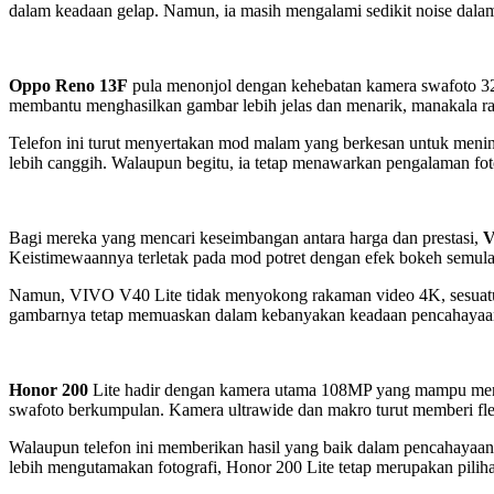
dalam keadaan gelap. Namun, ia masih mengalami sedikit noise dalam 
Oppo Reno 13F
pula menonjol dengan kehebatan kamera swafoto 32
membantu menghasilkan gambar lebih jelas dan menarik, manakala raka
Telefon ini turut menyertakan mod malam yang berkesan untuk meni
lebih canggih. Walaupun begitu, ia tetap menawarkan pengalaman fot
Bagi mereka yang mencari keseimbangan antara harga dan prestasi,
V
Keistimewaannya terletak pada mod potret dengan efek bokeh semula
Namun, VIVO V40 Lite tidak menyokong rakaman video 4K, sesuatu y
gambarnya tetap memuaskan dalam kebanyakan keadaan pencahayaan
Honor 200
Lite hadir dengan kamera utama 108MP yang mampu mena
swafoto berkumpulan. Kamera ultrawide dan makro turut memberi flek
Walaupun telefon ini memberikan hasil yang baik dalam pencahayaa
lebih mengutamakan fotografi, Honor 200 Lite tetap merupakan pilih