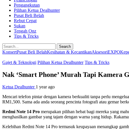
Pengangkutan
Pilihan Ketua Dealhunter
Pusat Beli Belah
Rebut Cepat
Sukan
Tengah Onz
Tips & Tricks
Search
Konsert
Pusat Beli Belah
Kesihatan & Kecantikan
Aksesori
EXPO
Kepe
Gajet & Teknologi
Pilihan Ketua Dealhunter
Tips & Tricks
Nak ‘Smart Phone’ Murah Tapi Kamera G
Ketua Dealhunter
1 year ago
Mencari telefon pintar dengan kamera berkualiti tanpa perlu mengel
RM1,500. Sama ada anda seorang pencinta fotografi atau gemar berkon
Redmi Note 14 Pro
merupakan pilihan hebat bagi mereka yang mah
menghasilkan gambar yang tajam dengan warna yang hidup. Rakaman
Kelebihan Redmi Note 14 Pro termasuk keupayaan menangkap gambar