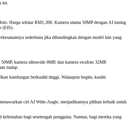
 ini.
afoto. Harga sekitar RM1,300. Kamera utama 50MP dengan AI tuning
n (EIS).
erkesanannya sederhana jika dibandingkan dengan model lain yang
ama 50MP, kamera ultrawide 8MP, dan kamera swafoto 32MP.
aan malap.
 kandungan berkualiti tinggi. Walaupun begitu, kualiti
nawarkan ciri AI Wide-Angle, menjadikannya pilihan terbaik untuk
di kelemahan bagi sesetengah pengguna. Namun, bagi mereka yang