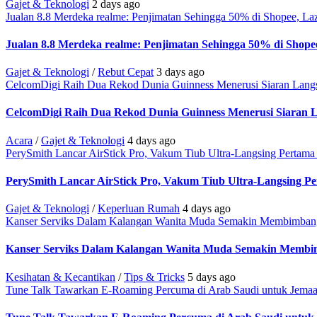
Gajet & Teknologi
2 days ago
Jualan 8.8 Merdeka realme: Penjimatan Sehingga 50% di Shopee, L
Jualan 8.8 Merdeka realme: Penjimatan Sehingga 50% di Shop
Gajet & Teknologi
/
Rebut Cepat
3 days ago
CelcomDigi Raih Dua Rekod Dunia Guinness Menerusi Siaran Lang
CelcomDigi Raih Dua Rekod Dunia Guinness Menerusi Siaran 
Acara
/
Gajet & Teknologi
4 days ago
PerySmith Lancar AirStick Pro, Vakum Tiub Ultra-Langsing Pertama
PerySmith Lancar AirStick Pro, Vakum Tiub Ultra-Langsing P
Gajet & Teknologi
/
Keperluan Rumah
4 days ago
Kanser Serviks Dalam Kalangan Wanita Muda Semakin Membimban
Kanser Serviks Dalam Kalangan Wanita Muda Semakin Membi
Kesihatan & Kecantikan
/
Tips & Tricks
5 days ago
Tune Talk Tawarkan E-Roaming Percuma di Arab Saudi untuk Jema