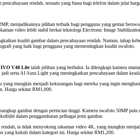
pencahayaan rendah, sesuatu yang biasa bagi telefon dalam julat harga
MP, menjadikannya pilihan terbaik bagi pengguna yang gemar bersw
man video lebih stabil berkat teknologi Electronic Image Stabilizatio
ngkatkan kualiti gambar dalam pencahayaan rendah. Namun, tahap keb
ografi yang baik bagi pengguna yang mementingkan kualiti swafoto.
IVO V40 Lite
ialah pilihan yang berbaloi. Ia dilengkapi kamera ut
 jadi serta AI Aura Light yang meningkatkan pencahayaan dalam kead
ang mungkin menjadi kekurangan bagi mereka yang ingin menghasilkan
. Harga sekitar RM1,000.
ngkap gambar dengan perincian tinggi. Kamera swafoto 50MP pula me
sibiliti dalam penggambaran pelbagai jenis gambar.
n rendah, ia tidak menyokong rakaman video 4K, yang mungkin menja
an yang kukuh dalam kategori ini. Harga sekitar RM1,200.