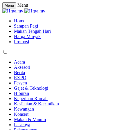
Menu
Menu
Home
Sarapan Pagi
Makan Tengah Hari
Harga Minyak
Promosi
Acara
Aksesori
Berita
EXPO
Fesyen
Gajet & Teknologi
Hiburan
Keperluan Rumah
Kesihatan & Kecantikan
Kewangan
Konsert
Makan & Minum
Pasaraya
Pelancongan