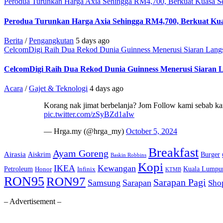
Perodua Turunkan Harga Axia Sehingga RM4,700, Berkuat Kuasa Se
Perodua Turunkan Harga Axia Sehingga RM4,700, Berkuat Kua
Berita
/
Pengangkutan
5 days ago
CelcomDigi Raih Dua Rekod Dunia Guinness Menerusi Siaran Lang
CelcomDigi Raih Dua Rekod Dunia Guinness Menerusi Siaran 
Acara
/
Gajet & Teknologi
4 days ago
Korang nak jimat berbelanja? Jom Follow kami sebab kam
pic.twitter.com/zSyBZd1aIw
— Hrga.my (@hrga_my)
October 5, 2024
Breakfast
Ayam Goreng
Airasia
Aiskrim
Burger
Baskin Robbins
Kopi
IKEA
Kewangan
Petroleum
Kuala Lumpu
Honor
Infinix
KTMB
RON95
RON97
Sarapan Pagi
Samsung
Sarapan
Sho
– Advertisement –