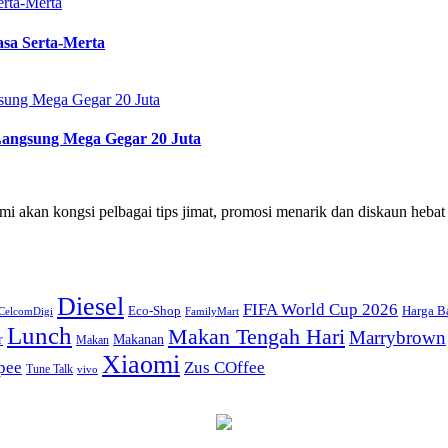
rta-Merta
sa Serta-Merta
sung Mega Gegar 20 Juta
Langsung Mega Gegar 20 Juta
i akan kongsi pelbagai tips jimat, promosi menarik dan diskaun hebat
Diesel
FIFA World Cup 2026
Eco-Shop
Harga B
CelcomDigi
FamilyMart
Lunch
Makan Tengah Hari
Marrybrown
r
Makanan
Makan
Xiaomi
pee
Zus COffee
Tune Talk
vivo